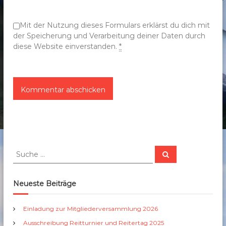
o
n
Mit der Nutzung dieses Formulars erklärst du dich mit
der Speicherung und Verarbeitung deiner Daten durch
diese Website einverstanden.
*
S
S
u
u
c
c
h
e
h
Neueste Beiträge
n
e
n
Einladung zur Mitgliederversammlung 2026
a
Ausschreibung Reitturnier und Reitertag 2025
c