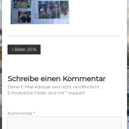
b
e
r
g
e
.
V
B
Bilder 2016
.
e
i
Schreibe einen Kommentar
t
Deine E-Mail-Adresse wird nicht veröffentlicht.
Erforderliche Felder sind mit
*
markiert
r
a
Kommentar
*
g