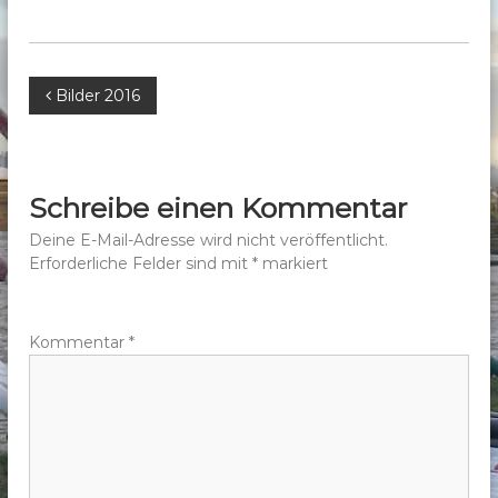
b
e
r
B
Bilder 2016
g
e
e
.
V
i
Schreibe einen Kommentar
.
t
Deine E-Mail-Adresse wird nicht veröffentlicht.
Erforderliche Felder sind mit
*
markiert
r
a
Kommentar
*
g
s