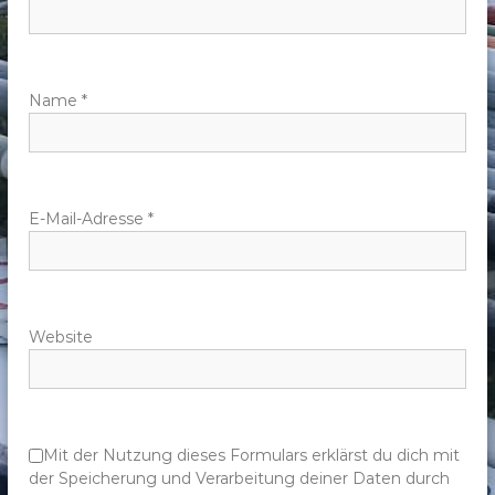
n
a
v
Name
*
i
g
E-Mail-Adresse
*
a
t
Website
i
o
n
Mit der Nutzung dieses Formulars erklärst du dich mit
der Speicherung und Verarbeitung deiner Daten durch