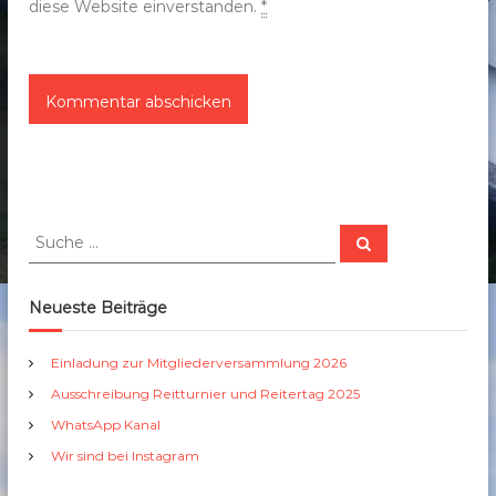
diese Website einverstanden.
*
S
S
u
u
c
c
h
e
h
Neueste Beiträge
n
e
n
Einladung zur Mitgliederversammlung 2026
a
Ausschreibung Reitturnier und Reitertag 2025
c
h
WhatsApp Kanal
:
Wir sind bei Instagram