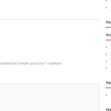
:
Ne
Ar
forderliche Felder sind mit
*
markiert
Ka
Me