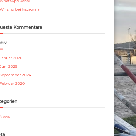
WhatsApp Kanal
m
Wir sind bei Instagram
b
e
r
ueste Kommentare
g
e
chiv
.
V
Januar 2026
.
Juni 2025
September 2024
Februar 2020
tegorien
News
ta