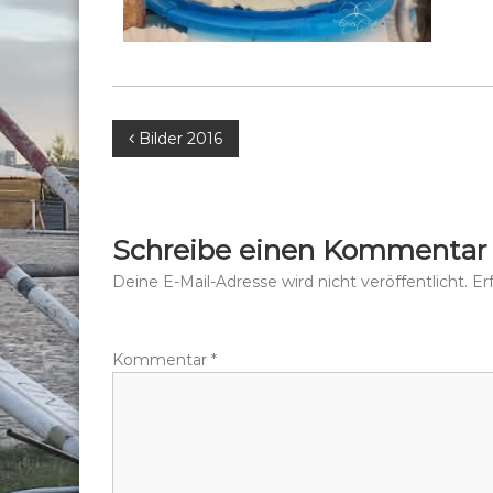
B
Bilder 2016
e
i
Schreibe einen Kommentar
t
Deine E-Mail-Adresse wird nicht veröffentlicht.
Er
r
Kommentar
*
a
g
s