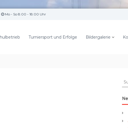
Mo - So 8:00 - 18:00 Uhr
hulbetrieb
Turniersport und Erfolge
Bildergalerie
Ko
S
u
c
h
Ne
e
n
a
c
h