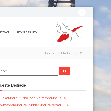
f
R
a
e
c
i
ntakt
Impressum
e
t
b
e
r
o
Home
Medien
21
v
o
e
k
r
S
e
u
c
i
h
e
n
ueste Beiträge
n
S
c
Einladung zur Mitgliederversammlung 2026
h
Ausschreibung Reitturnier und Reitertag 2025
ö