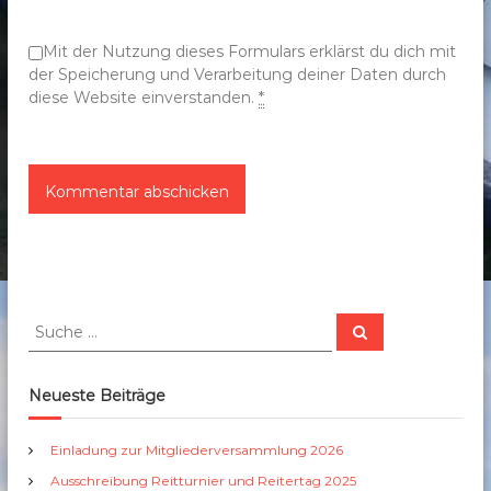
n
Mit der Nutzung dieses Formulars erklärst du dich mit
der Speicherung und Verarbeitung deiner Daten durch
diese Website einverstanden.
*
S
S
u
u
c
c
h
e
h
Neueste Beiträge
n
e
n
Einladung zur Mitgliederversammlung 2026
a
Ausschreibung Reitturnier und Reitertag 2025
c