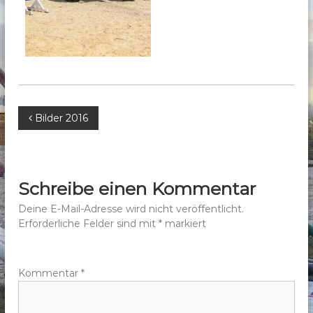
b
e
r
g
e
.
B
V
Bilder 2016
.
e
i
Schreibe einen Kommentar
t
Deine E-Mail-Adresse wird nicht veröffentlicht.
Erforderliche Felder sind mit
*
markiert
r
a
Kommentar
*
g