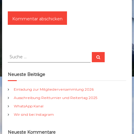
S
S
u
u
c
c
h
e
h
Neueste Beiträge
n
e
n
Einladung zur Mitgliederversammlung 2026
a
Ausschreibung Reitturnier und Reitertag 2025
c
h
WhatsApp Kanal
:
Wir sind bei Instagram
Neueste Kommentare