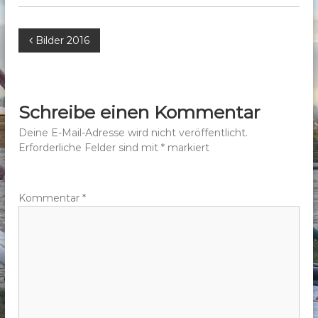
b
e
B
Bilder 2016
r
g
e
e
.
i
Schreibe einen Kommentar
V
t
Deine E-Mail-Adresse wird nicht veröffentlicht.
.
Erforderliche Felder sind mit
*
markiert
r
a
Kommentar
*
g
s
n