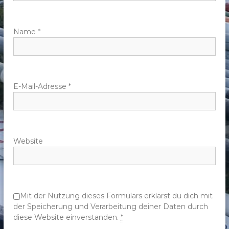
a
v
Name
*
i
g
E-Mail-Adresse
*
a
t
Website
i
o
n
Mit der Nutzung dieses Formulars erklärst du dich mit
der Speicherung und Verarbeitung deiner Daten durch
diese Website einverstanden.
*