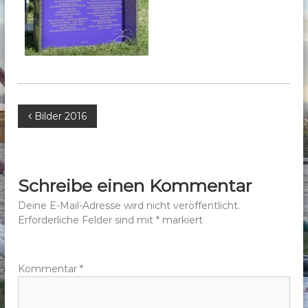
b
e
r
g
e
.
B
V
Bilder 2016
.
e
i
Schreibe einen Kommentar
t
Deine E-Mail-Adresse wird nicht veröffentlicht.
Erforderliche Felder sind mit
*
markiert
r
a
Kommentar
*
g