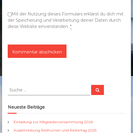
n
Mit der Nutzung dieses Formulars erklärst du dich mit
der Speicherung und Verarbeitung deiner Daten durch
diese Website einverstanden.
*
S
S
u
u
c
c
h
e
h
Neueste Beiträge
n
e
n
Einladung zur Mitgliederversammlung 2026
a
Ausschreibung Reitturnier und Reitertag 2025
c