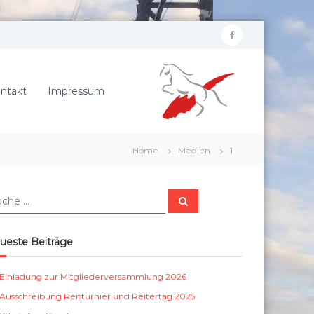
f
R
a
e
c
i
ntakt
Impressum
e
t
b
e
r
o
Home
Medien
1
v
o
e
k
r
S
e
u
c
i
h
e
n
ueste Beiträge
n
S
c
Einladung zur Mitgliederversammlung 2026
h
Ausschreibung Reitturnier und Reitertag 2025
ö