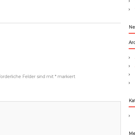
:
Ne
Ar
forderliche Felder sind mit
*
markiert
Ka
Me