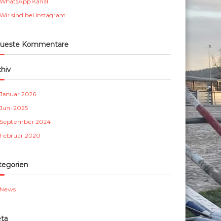
WhatsApp Kanal
m
Wir sind bei Instagram
b
e
r
ueste Kommentare
g
e
chiv
.
V
Januar 2026
.
Juni 2025
September 2024
Februar 2020
tegorien
News
ta