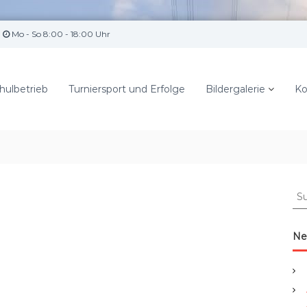
Mo - So 8:00 - 18:00 Uhr
hulbetrieb
Turniersport und Erfolge
Bildergalerie
Ko
S
u
c
h
Ne
e
n
a
c
h