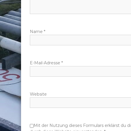
n
a
Name
*
v
i
g
E-Mail-Adresse
*
a
t
Website
i
o
Mit der Nutzung dieses Formulars erklärst du 
n