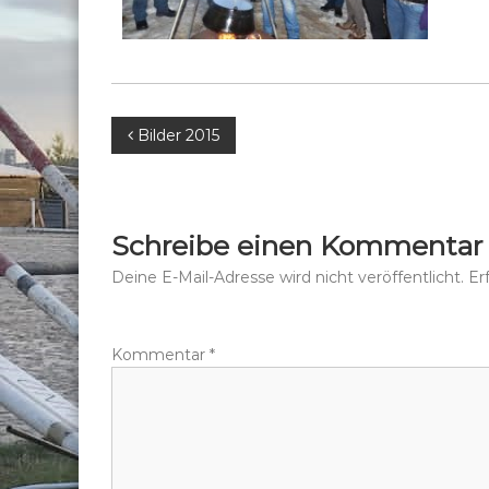
B
Bilder 2015
e
i
Schreibe einen Kommentar
t
Deine E-Mail-Adresse wird nicht veröffentlicht.
Er
r
Kommentar
*
a
g
s