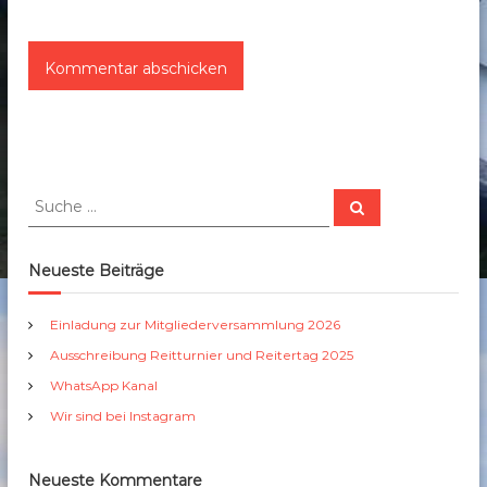
S
S
u
u
c
c
h
e
h
Neueste Beiträge
n
e
n
Einladung zur Mitgliederversammlung 2026
a
Ausschreibung Reitturnier und Reitertag 2025
c
h
WhatsApp Kanal
:
Wir sind bei Instagram
Neueste Kommentare