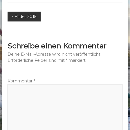
b
e
B
Bilder 2015
r
g
e
e
.
i
Schreibe einen Kommentar
V
t
Deine E-Mail-Adresse wird nicht veröffentlicht.
.
Erforderliche Felder sind mit
*
markiert
r
a
Kommentar
*
g
s
n