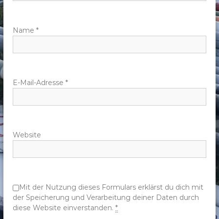
a
v
Name
*
i
g
E-Mail-Adresse
*
a
t
Website
i
o
n
Mit der Nutzung dieses Formulars erklärst du dich mit
der Speicherung und Verarbeitung deiner Daten durch
diese Website einverstanden.
*