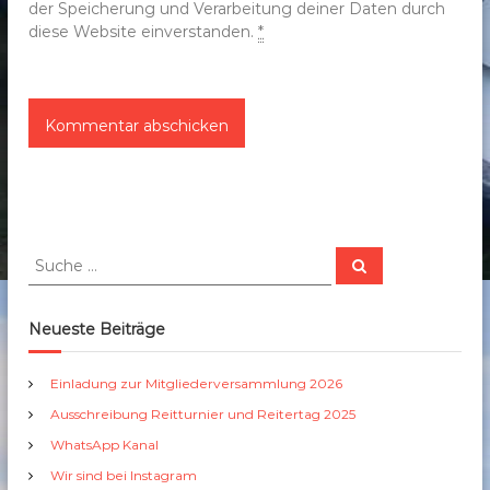
der Speicherung und Verarbeitung deiner Daten durch
diese Website einverstanden.
*
S
S
u
u
c
c
h
e
h
Neueste Beiträge
n
e
n
Einladung zur Mitgliederversammlung 2026
a
Ausschreibung Reitturnier und Reitertag 2025
c
h
WhatsApp Kanal
:
Wir sind bei Instagram