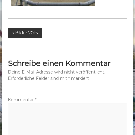
b
e
r
g
B
Bilder 2015
e
.
e
V
.
i
Schreibe einen Kommentar
t
Deine E-Mail-Adresse wird nicht veröffentlicht.
Erforderliche Felder sind mit
*
markiert
r
a
Kommentar
*
g
s