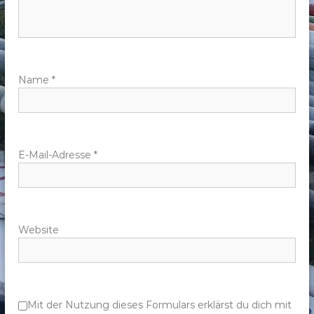
n
a
v
Name
*
i
g
E-Mail-Adresse
*
a
t
Website
i
o
n
Mit der Nutzung dieses Formulars erklärst du dich mit