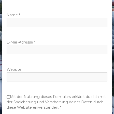
a
v
Name
*
i
g
E-Mail-Adresse
*
a
t
Website
i
o
n
Mit der Nutzung dieses Formulars erklärst du dich mit
der Speicherung und Verarbeitung deiner Daten durch
diese Website einverstanden.
*