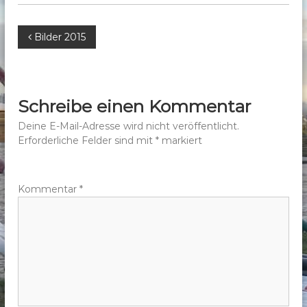
b
e
B
Bilder 2015
r
g
e
e
i
.
Schreibe einen Kommentar
V
t
Deine E-Mail-Adresse wird nicht veröffentlicht.
.
Erforderliche Felder sind mit
*
markiert
r
a
Kommentar
*
g
s
n