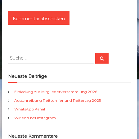
S
S
u
u
c
c
h
e
h
Neueste Beiträge
n
e
n
Einladung zur Mitgliederversammlung 2026
a
Ausschreibung Reitturnier und Reitertag 2025
c
h
WhatsApp Kanal
:
Wir sind bei Instagram
Neueste Kommentare