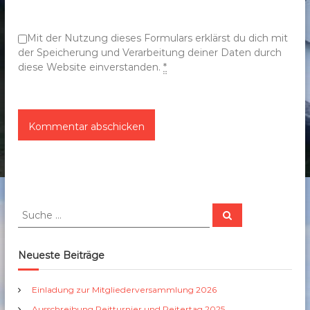
o
n
Mit der Nutzung dieses Formulars erklärst du dich mit
der Speicherung und Verarbeitung deiner Daten durch
diese Website einverstanden.
*
S
S
u
u
c
c
h
e
h
Neueste Beiträge
n
e
n
Einladung zur Mitgliederversammlung 2026
a
Ausschreibung Reitturnier und Reitertag 2025