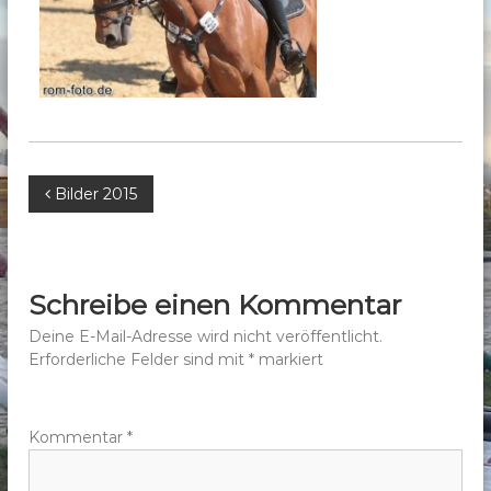
b
e
r
g
e
.
V
B
Bilder 2015
.
e
i
Schreibe einen Kommentar
t
Deine E-Mail-Adresse wird nicht veröffentlicht.
Erforderliche Felder sind mit
*
markiert
r
a
Kommentar
*