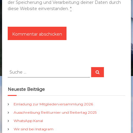
der Speicherung und Verarbeitung deiner Daten durch
diese Website einverstanden.
*
S
S
u
u
c
c
h
e
h
Neueste Beiträge
n
e
n
Einladung zur Mitgliederversammlung 2026
a
Ausschreibung Reitturnier und Reitertag 2025
c
h
WhatsApp Kanal
:
Wir sind bei Instagram