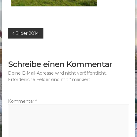
b
e
r
g
B
Bilder 2014
e
.
e
V
.
i
Schreibe einen Kommentar
t
Deine E-Mail-Adresse wird nicht veröffentlicht.
Erforderliche Felder sind mit
*
markiert
r
a
Kommentar
*
g
s