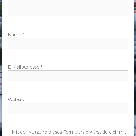
n
a
v
Name
*
i
g
E-Mail-Adresse
*
a
t
Website
i
o
n
Mit der Nutzung dieses Formulars erklärst du dich mit