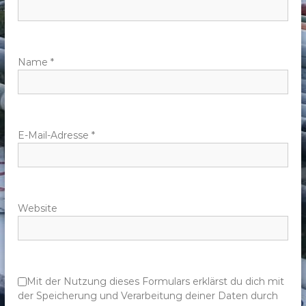
n
a
v
Name
*
i
g
E-Mail-Adresse
*
a
t
Website
i
o
n
Mit der Nutzung dieses Formulars erklärst du dich mit
der Speicherung und Verarbeitung deiner Daten durch