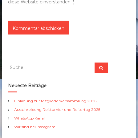
diese Website einverstanden.
*
S
S
u
u
c
c
h
e
h
Neueste Beiträge
n
e
n
Einladung zur Mitgliederversammlung 2026
a
Ausschreibung Reitturnier und Reitertag 2025
c
h
WhatsApp Kanal
:
Wir sind bei Instagram