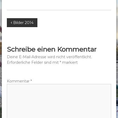
b
e
r
B
Bilder 2014
g
e
e
.
V
i
Schreibe einen Kommentar
.
t
Deine E-Mail-Adresse wird nicht veröffentlicht.
Erforderliche Felder sind mit
*
markiert
r
a
Kommentar
*
g
s