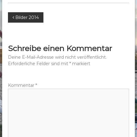
b
e
B
Bilder 2014
r
g
e
e
.
i
Schreibe einen Kommentar
V
t
Deine E-Mail-Adresse wird nicht veröffentlicht.
.
Erforderliche Felder sind mit
*
markiert
r
a
Kommentar
*
g
s
n