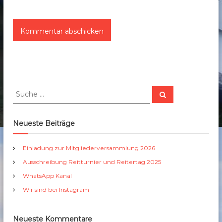
S
S
u
u
c
c
h
e
h
Neueste Beiträge
n
e
n
Einladung zur Mitgliederversammlung 2026
a
Ausschreibung Reitturnier und Reitertag 2025
c
h
WhatsApp Kanal
:
Wir sind bei Instagram
Neueste Kommentare