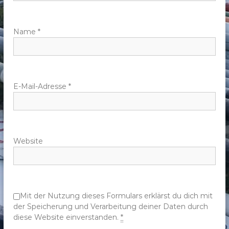
a
v
Name
*
i
g
E-Mail-Adresse
*
a
t
Website
i
o
n
Mit der Nutzung dieses Formulars erklärst du dich mit
der Speicherung und Verarbeitung deiner Daten durch
diese Website einverstanden.
*