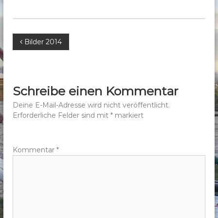
b
e
r
B
Bilder 2014
g
e
e
.
V
i
Schreibe einen Kommentar
.
t
Deine E-Mail-Adresse wird nicht veröffentlicht.
Erforderliche Felder sind mit
*
markiert
r
a
Kommentar
*
g
s