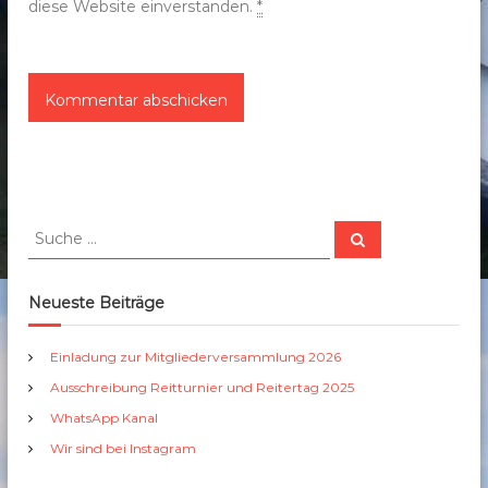
diese Website einverstanden.
*
S
S
u
u
c
c
h
e
h
Neueste Beiträge
n
e
n
Einladung zur Mitgliederversammlung 2026
a
Ausschreibung Reitturnier und Reitertag 2025
c
h
WhatsApp Kanal
:
Wir sind bei Instagram