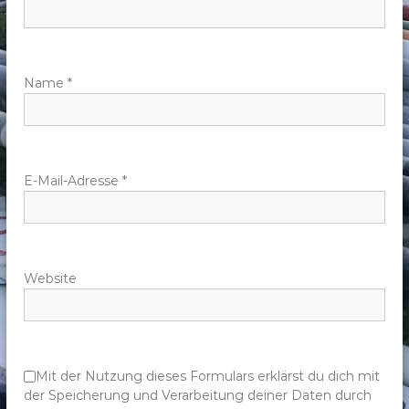
n
a
v
Name
*
i
g
E-Mail-Adresse
*
a
t
Website
i
o
n
Mit der Nutzung dieses Formulars erklärst du dich mit
der Speicherung und Verarbeitung deiner Daten durch