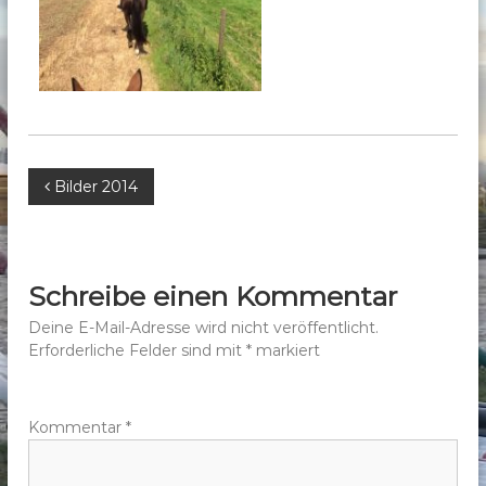
b
e
r
g
e
.
V
B
Bilder 2014
.
e
i
Schreibe einen Kommentar
t
Deine E-Mail-Adresse wird nicht veröffentlicht.
Erforderliche Felder sind mit
*
markiert
r
a
Kommentar
*
g