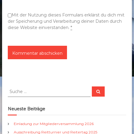
o
n
Mit der Nutzung dieses Formulars erklärst du dich mit
der Speicherung und Verarbeitung deiner Daten durch
diese Website einverstanden.
*
S
S
u
u
c
c
h
e
h
Neueste Beiträge
n
e
n
Einladung zur Mitgliederversammlung 2026
a
Ausschreibung Reitturnier und Reitertag 2025
c