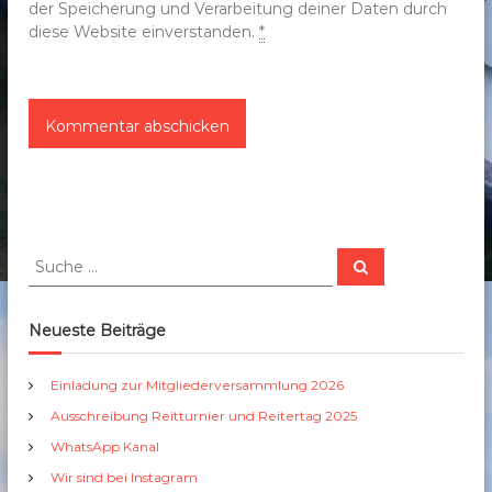
der Speicherung und Verarbeitung deiner Daten durch
diese Website einverstanden.
*
S
S
u
u
c
c
h
e
h
Neueste Beiträge
n
e
n
Einladung zur Mitgliederversammlung 2026
a
Ausschreibung Reitturnier und Reitertag 2025
c
h
WhatsApp Kanal
:
Wir sind bei Instagram