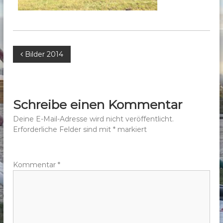
b
e
r
g
B
Bilder 2014
e
.
e
V
.
i
Schreibe einen Kommentar
t
Deine E-Mail-Adresse wird nicht veröffentlicht.
Erforderliche Felder sind mit
*
markiert
r
a
Kommentar
*
g
s