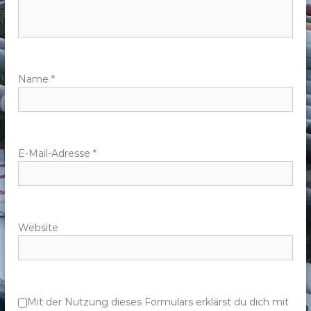
n
a
v
Name
*
i
g
E-Mail-Adresse
*
a
t
Website
i
o
n
Mit der Nutzung dieses Formulars erklärst du dich mit