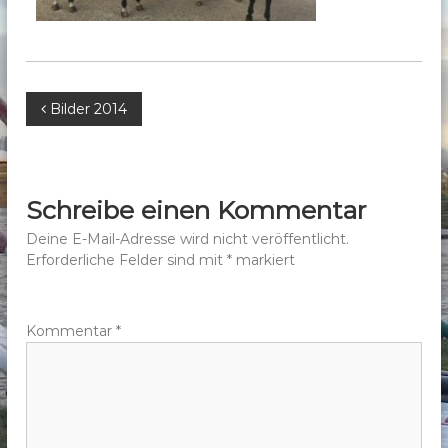
b
e
r
g
B
Bilder 2014
e
.
e
V
.
i
Schreibe einen Kommentar
t
Deine E-Mail-Adresse wird nicht veröffentlicht.
Erforderliche Felder sind mit
*
markiert
r
a
Kommentar
*
g
s