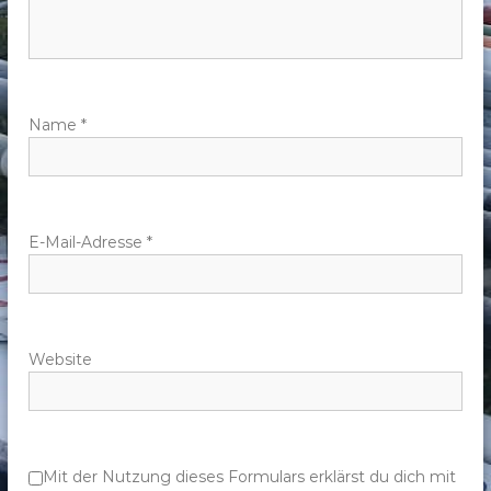
n
a
v
Name
*
i
g
E-Mail-Adresse
*
a
t
Website
i
o
n
Mit der Nutzung dieses Formulars erklärst du dich mit