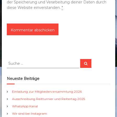
der Speicherung und Verarbeitung deiner Daten durch
diese Website einverstanden.
*
S
S
u
u
c
c
h
e
h
Neueste Beiträge
n
e
n
Einladung zur Mitgliederversammlung 2026
a
Ausschreibung Reitturnier und Reitertag 2025
c
h
WhatsApp Kanal
:
Wir sind bei Instagram