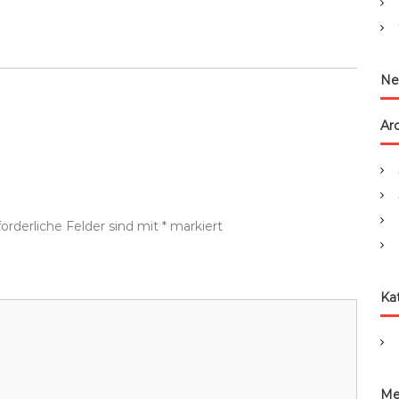
:
Ne
Ar
forderliche Felder sind mit
*
markiert
Ka
Me