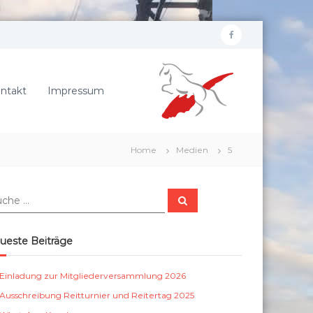
f
R
a
e
c
i
ntakt
Impressum
e
t
b
e
r
o
Home
Medien
5
v
o
e
k
r
S
e
u
c
i
h
e
n
ueste Beiträge
n
S
c
Einladung zur Mitgliederversammlung 2026
h
Ausschreibung Reitturnier und Reitertag 2025
ö