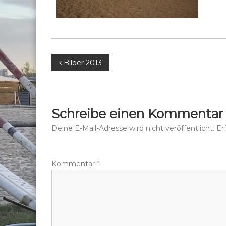
B
Bilder 2013
e
i
Schreibe einen Kommentar
t
Deine E-Mail-Adresse wird nicht veröffentlicht.
Er
r
Kommentar
*
a
g
s