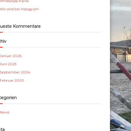
WhatsApp Kanal
m
Wir sind bei Instagram
b
e
r
ueste Kommentare
g
e
chiv
.
V
Januar 2026
.
Juni 2025
September 2024
Februar 2020
tegorien
News
ta