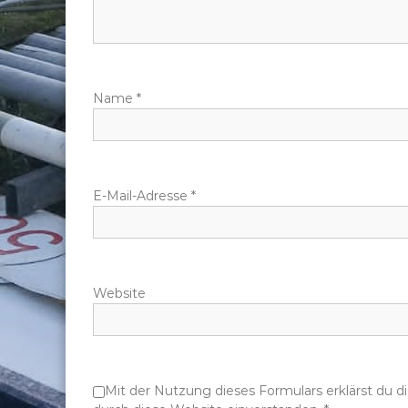
n
a
Name
*
v
i
g
E-Mail-Adresse
*
a
t
Website
i
o
Mit der Nutzung dieses Formulars erklärst du 
n