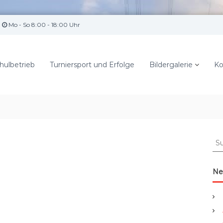
Mo - So 8:00 - 18:00 Uhr
hulbetrieb
Turniersport und Erfolge
Bildergalerie
Ko
S
u
c
h
Ne
e
n
a
c
h